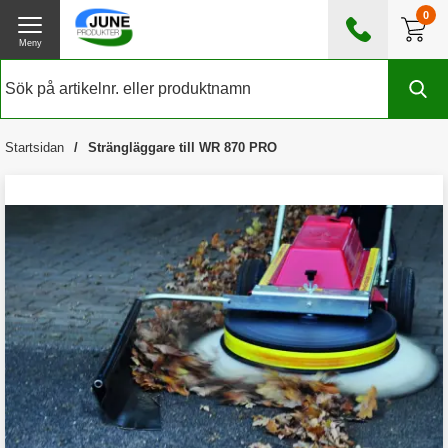
0
Meny
0476 - 185560
(mån-fre 08:00 - 17:00)
Kundtjänst
Om June Produkter
Startsidan
Strängläggare till WR 870 PRO
Exklusive moms