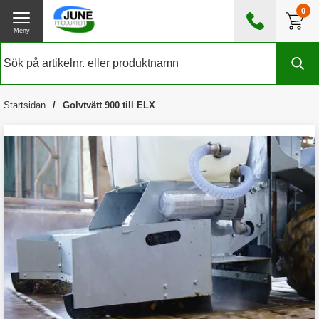
0
Meny
0476 - 185560
(mån-fre 08:00 - 17:00)
Kundtjänst
Om June Produkter
Startsidan
Golvtvätt 900 till ELX
Exklusive moms