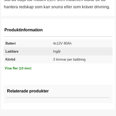
hantera redskap som kan snurra eller som kräver drivning.
Produktinformation
Batteri
4x12V 80Ah
Laddare
Ingår
Körtid
3 timmar per laddning
Arbetsbredd
Hjultyp
Hjuldimension
Hastighet
Längd
Bredd
Höjd
Chassi
Lyft av redskap
Vikt
800 mm
Luftgummihjul
16x6,50-8 mm
8 km/h
1800 mm
770 mm
1070 mm
Galvaniserat
Manuellt
300 kg
Visa fler
(10 mer)
Relaterade produkter