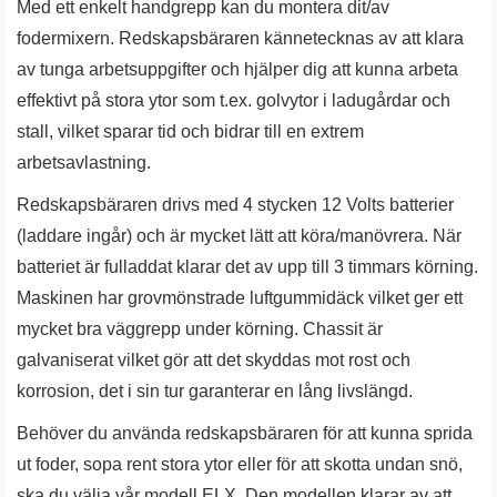
Med ett enkelt handgrepp kan du montera dit/av
fodermixern. Redskapsbäraren kännetecknas av att klara
av tunga arbetsuppgifter och hjälper dig att kunna arbeta
effektivt på stora ytor som t.ex. golvytor i ladugårdar och
stall, vilket sparar tid och bidrar till en extrem
arbetsavlastning.
Redskapsbäraren drivs med 4 stycken 12 Volts batterier
(laddare ingår) och är mycket lätt att köra/manövrera. När
batteriet är fulladdat klarar det av upp till 3 timmars körning.
Maskinen har grovmönstrade luftgummidäck vilket ger ett
mycket bra väggrepp under körning. Chassit är
galvaniserat vilket gör att det skyddas mot rost och
korrosion, det i sin tur garanterar en lång livslängd.
Behöver du använda redskapsbäraren för att kunna sprida
ut foder, sopa rent stora ytor eller för att skotta undan snö,
ska du välja vår modell ELX. Den modellen klarar av att