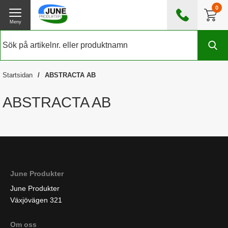
0
Meny
0476 - 185560
(mån-fre 08:00 - 17:00)
Kundtjänst
Om June Produkter
Startsidan
ABSTRACTA AB
Exklusive moms
ABSTRACTA AB
June Produkter
June Produkter
Växjövägen 321
Om oss