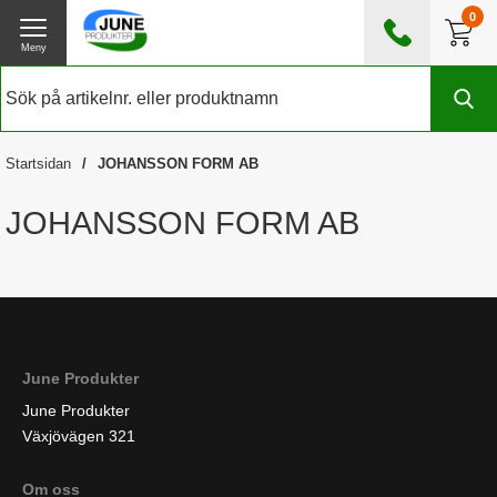
0
Meny
0476 - 185560
(mån-fre 08:00 - 17:00)
Kundtjänst
Om June Produkter
Startsidan
JOHANSSON FORM AB
Exklusive moms
JOHANSSON FORM AB
June Produkter
June Produkter
Växjövägen 321
Om oss