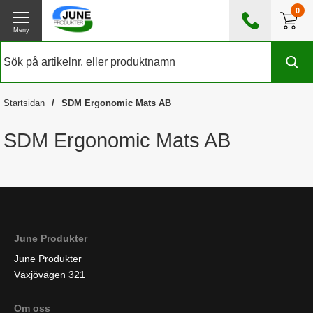
0
Meny
0476 - 185560
(mån-fre 08:00 - 17:00)
Kundtjänst
Om June Produkter
Startsidan
SDM Ergonomic Mats AB
Exklusive moms
SDM Ergonomic Mats AB
June Produkter
June Produkter
Växjövägen 321
Om oss