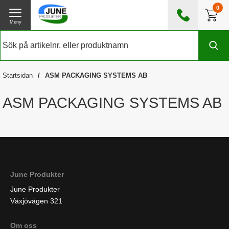
0
Meny
0476 - 185560
(mån-fre 08:00 - 17:00)
Kundtjänst
Om June Produkter
Startsidan
ASM PACKAGING SYSTEMS AB
Exklusive moms
ASM PACKAGING SYSTEMS AB
June Produkter
June Produkter
Växjövägen 321
Om oss