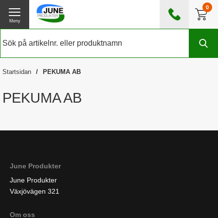
0
Meny
0476 - 185560
(mån-fre 08:00 - 17:00)
Kundtjänst
Om June Produkter
Startsidan
PEKUMA AB
Exklusive moms
PEKUMA AB
June Produkter
June Produkter
Växjövägen 321
Om oss